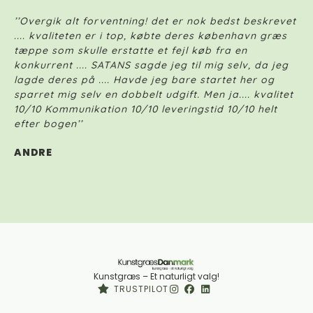
’’Overgik alt forventning! det er nok bedst beskrevet
’’
.... kvaliteten er i top, købte deres københavn græs
Vi
tæppe som skulle erstatte et fejl køb fra en
ve
konkurrent .... SATANS sagde jeg til mig selv, da jeg
ti
lagde deres på .... Havde jeg bare startet her og
kv
sparret mig selv en dobbelt udgift. Men ja.... kvalitet
ne
10/10 Kommunikation 10/10 leveringstid 10/10 helt
an
efter bogen’’
J
ANDRE
Kunstgræs – Et naturligt valg!
TRUSTPILOT