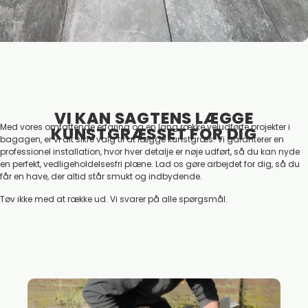
VI KAN SAGTENS LÆGGE
Med vores omfattende erfaring og en lang række veludførte projekter i
KUNSTGRÆSSET FOR DIG
bagagen, er vi dit sikre valg til at lægge kunstgræs. Vi garanterer en
professionel installation, hvor hver detalje er nøje udført, så du kan nyde
en perfekt, vedligeholdelsesfri plæne. Lad os gøre arbejdet for dig, så du
får en have, der altid står smukt og indbydende.
Tøv ikke med at række ud. Vi svarer på alle spørgsmål.