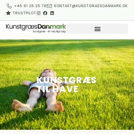
+45 61 26 25 78
KONTAKT@KUNSTGRAESDANMARK.DK
TRUSTPILOT
OM KUNSTGRÆS DANMARK
KUNSTGRÆS
TIL HAVE