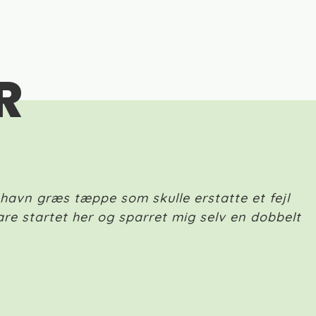
R
enhavn græs tæppe som skulle erstatte et fejl
’
bare startet her og sparret mig selv en dobbelt
f
h
J