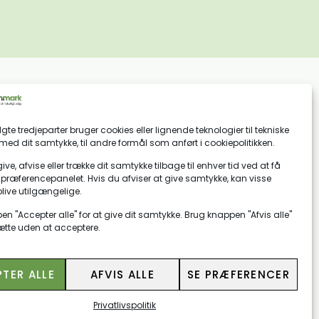
gte tredjeparter bruger cookies eller lignende teknologier til tekniske
med dit samtykke, til andre formål som anført i cookiepolitikken.
give, afvise eller trække dit samtykke tilbage til enhver tid ved at få
INFORMATIONER
præferencepanelet. Hvis du afviser at give samtykke, kan visse
OM KUNSTGRÆS DANMARK
blive utilgængelige.
BLOG
n "Accepter alle" for at give dit samtykke. Brug knappen "Afvis alle"
KONTAKT OS
sætte uden at acceptere.
TER ALLE
AFVIS ALLE
SE PRÆFERENCER
Privatlivspolitik